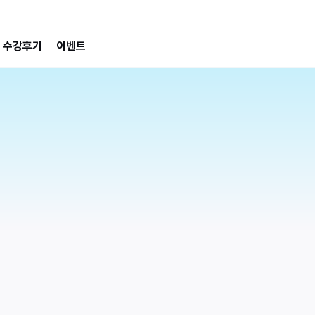
수강후기
이벤트
2
AI PPT 스킬업  + 부업 패키지
칼
칼퇴를 부르는 AI PPT 업무 자동화
[