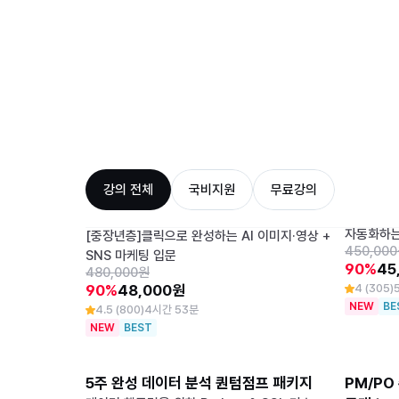
강의 전체
국비지원
무료강의
처음 만나는 AI 영상 · 이미지 제작 왕초보 
칼퇴를 부
클래스
[경영·회
자동화하는
[중장년층]클릭으로 완성하는 AI 이미지·영상 +
450,00
SNS 마케팅 입문
90%
45
480,000원
90%
48,000원
4 (305)
NEW
BE
4.5 (800)
4시간 53분
NEW
BEST
5주 완성 데이터 분석 퀀텀점프 패키지
PM/PO