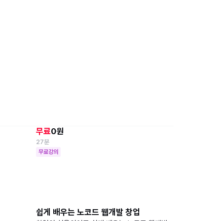
망한 사진, AI로 부활시키기 – 나노바나나
(Gemini) 활용법
무료
0원
27분
무료강의
쉽게 배우는 노코드 웹개발 창업