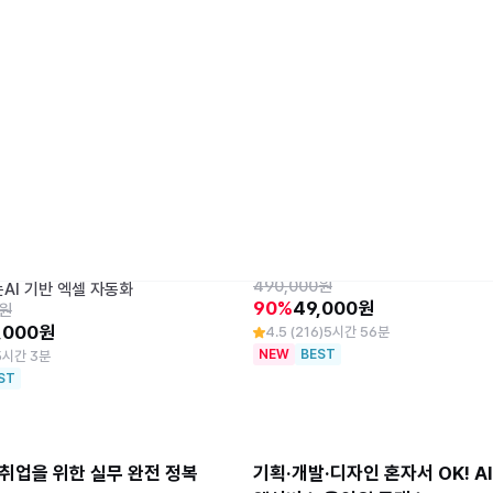
르는 AI 엑셀 자동화
AI PPT 스킬업  + 부업 패키지
계·세무] 반복적 사무업무를
칼퇴를 부르는 AI PPT 업무 자동화
490,000원
AI 기반 엑셀 자동화
90%
49,000원
0원
,000원
4.5 (216)
5시간 56분
NEW
BEST
5시간 3분
ST
 취업을 위한 실무 완전 정복 
기획·개발·디자인 혼자서 OK! AI 