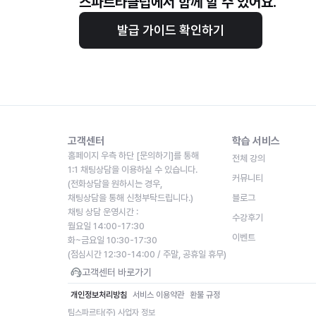
스파르타클럽에서 함께 할 수 있어요.
발급 가이드 확인하기
고객센터
학습 서비스
홈페이지 우측 하단 [문의하기]를 통해
전체 강의
1:1 채팅상담을 이용하실 수 있습니다.
커뮤니티
(전화상담을 원하시는 경우,
채팅상담을 통해 신청부탁드립니다.)
블로그
채팅 상담 운영시간 : 
수강후기
월요일 14:00-17:30
이벤트
화~금요일 10:30-17:30
(점심시간 12:30-14:00 / 주말, 공휴일 휴무)
고객센터 바로가기
개인정보처리방침
서비스 이용약관
환불 규정
팀스파르타(주) 사업자 정보