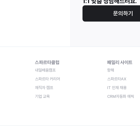
1:1 맞춤 상담해드려요.
문의하기
스파르타클럽
패밀리 사이트
내일배움캠프
항해
스파르타 커리어
스파르타AX
재직자 캠프
IT 인재 채용
기업 교육
CRM자동화 에픽