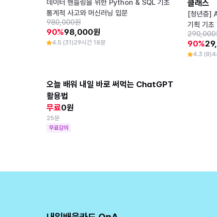
데이터 핸들링을 위한 Python & SQL 기초
클래스
통계적 사고와 머신러닝 입문
[청년층] 
980,000원
기획 기초
90%
98,000원
290,00
4.5 (31)
29시간 18분
90%
29
4.3 (8)
4
오늘 배워 내일 바로 써먹는 ChatGPT 
활용법
무료
0원
25분
무료강의